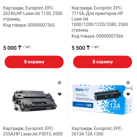
Картридж, Europrint, EPC-
Картридж, Europrint, EPC-
НТЫ
PCI АДАПТЕРЫ
CD-DVD ДИСКИ
2624A,HP LaserJet 1150, 2500
7115A, Для принтеров HP
USB АДАПТЕР
страниц,
LaserJet
1000/1200/1220/3380, 2500
Код товара: 00000007565
ЛЯ ДОМА
ЛЕНТА ДЛЯ ЧЕ
страниц
USB ХАБЫ
Код товара: 00000007566
ОВАЯ ТЕХНИКА
5 000 ₸
/ шт.
5 500 ₸
/ шт.
CARD RIDER
В корзину
В корзину
ОМ
НАБОР ДЛЯ СТ
Картридж, Europrint, EPC-
Картридж, Europrint, EPC-
255A,HP LaserJet P3015, 6000
2613A 13A 1300