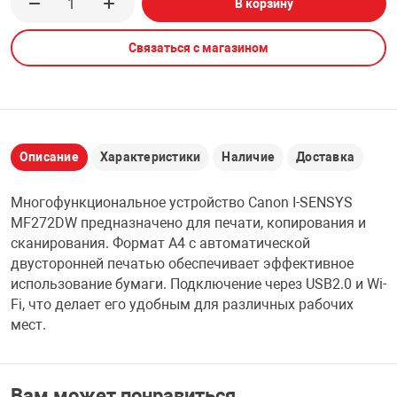
В корзину
НТЫ
PCI АДАПТЕРЫ
CD-DVD ДИСКИ
USB АДАПТЕР
Связаться с магазином
ЛЯ ДОМА
ЛЕНТА ДЛЯ ЧЕ
USB ХАБЫ
ОВАЯ ТЕХНИКА
CARD RIDER
Описание
Характеристики
Наличие
Доставка
ОМ
Многофункциональное устройство Canon I-SENSYS
НАБОР ДЛЯ СТ
MF272DW предназначено для печати, копирования и
сканирования. Формат A4 с автоматической
двусторонней печатью обеспечивает эффективное
использование бумаги. Подключение через USB2.0 и Wi-
Fi, что делает его удобным для различных рабочих
мест.
Вам может понравиться