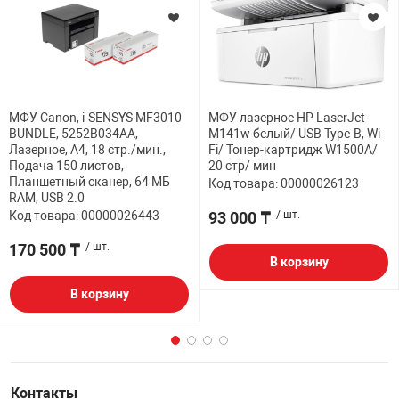
МФУ Canon, i-SENSYS MF3010
МФУ лазерное HP LaserJet
BUNDLE, 5252B034AA,
M141w белый/ USB Type-B, Wi-
Лазерное, A4, 18 стр./мин.,
Fi/ Тонер-картридж W1500A/
Подача 150 листов,
20 стр/ мин
Планшетный сканер, 64 МБ
Код товара: 00000026123
RAM, USB 2.0
Код товара: 00000026443
93 000 ₸
/ шт.
170 500 ₸
/ шт.
В корзину
В корзину
Контакты