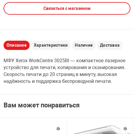
Связаться с магазином
НТЫ
PCI АДАПТЕРЫ
CD-DVD ДИСКИ
USB АДАПТЕР
ЛЯ ДОМА
ЛЕНТА ДЛЯ ЧЕ
USB ХАБЫ
Описание
Характеристики
Наличие
Доставка
ОВАЯ ТЕХНИКА
CARD RIDER
МФУ Xerox WorkCentre 3025BI — компактное лазерное
ОМ
устройство для печати, копирования и сканирования.
НАБОР ДЛЯ СТ
Скорость печати до 20 страниц в минуту, высокая
надёжность и поддержка беспроводной печати.
Вам может понравиться