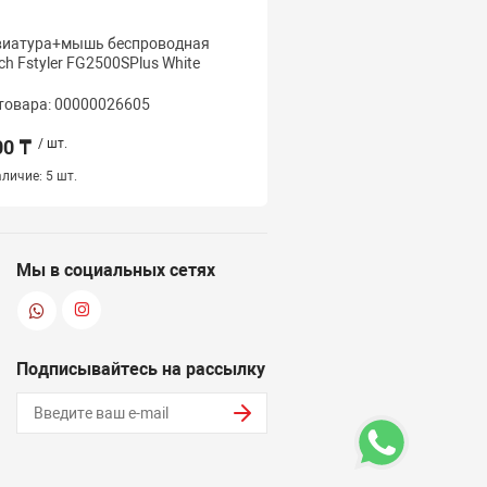
виатура+мышь беспроводная
Клавиатура беспроводн
ch Fstyler FG2500SPlus White
Fstyler FBX53C White <U
ACC, WHITE>
товара: 00000026605
Код товара: 000000235
00 ₸
/ шт.
11 500 ₸
/ шт.
личие:
5 шт.
Наличие:
4 шт.
Мы в социальных сетях
Подписывайтесь на рассылку