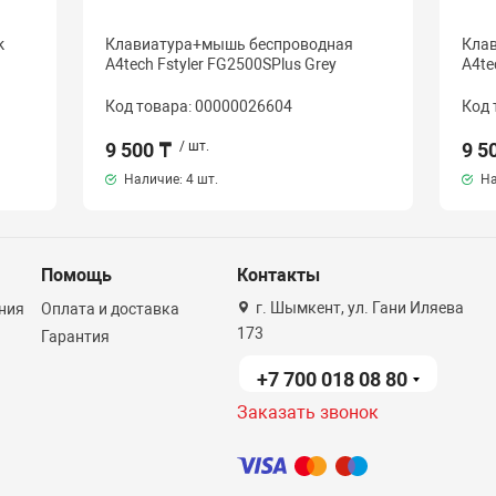
k
Клавиатура+мышь беспроводная
Кла
A4tech Fstyler FG2500SPlus Grey
A4te
Код товара: 00000026604
Код 
9 500 ₸
/ шт.
9 5
Наличие:
4 шт.
На
Помощь
Контакты
г. Шымкент, ул. Гани Иляева
ния
Оплата и доставка
173
Гарантия
+7 700 018 08 80
Заказать звонок