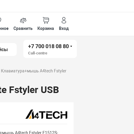
нное
Сравнить
Корзина
Вход
+7 700 018 08 80
йсы
Call-centre
Клавиатура+мышь A4tech Fstyler
e Fstyler USB
мышь A4tech Fstyler F1512S-