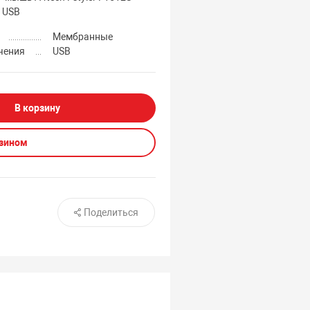
r USB
Мембранные
чения
USB
В корзину
азином
Поделиться