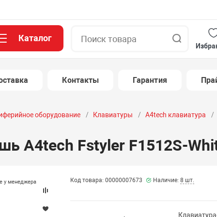
Каталог
Поиск
Избра
оставка
Контакты
Гарантия
Пра
иферийное оборудование
Клавиатуры
A4tech клавиатура
 A4tech Fstyler F1512S-Whit
Код товара: 00000007673
Наличие:
8 шт.
те у менеджера
Клавиатура+