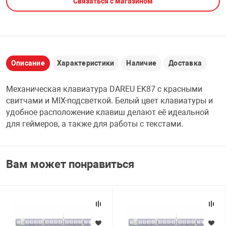
Связаться с магазином
НТЫ
PCI АДАПТЕРЫ
CD-DVD ДИСКИ
USB АДАПТЕР
ЛЯ ДОМА
ЛЕНТА ДЛЯ ЧЕ
USB ХАБЫ
Описание
Характеристики
Наличие
Доставка
ОВАЯ ТЕХНИКА
Механическая клавиатура DAREU EK87 с красными
CARD RIDER
свитчами и MIX-подсветкой. Белый цвет клавиатуры и
ОМ
удобное расположение клавиш делают её идеальной
НАБОР ДЛЯ СТ
для геймеров, а также для работы с текстами.
Вам может понравиться