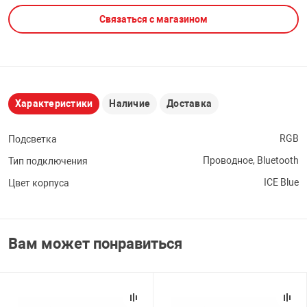
Связаться с магазином
НТЫ
PCI АДАПТЕРЫ
CD-DVD ДИСКИ
USB АДАПТЕР
ЛЯ ДОМА
ЛЕНТА ДЛЯ ЧЕ
USB ХАБЫ
Характеристики
Наличие
Доставка
ОВАЯ ТЕХНИКА
CARD RIDER
RGB
Подсветка
ОМ
Проводное, Bluetooth
Тип подключения
НАБОР ДЛЯ СТ
ICE Blue
Цвет корпуса
Вам может понравиться