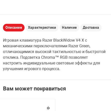
НТЫ
PCI АДАПТЕРЫ
CD-DVD ДИСКИ
USB АДАПТЕР
ЛЯ ДОМА
ЛЕНТА ДЛЯ ЧЕ
Описание
Характеристики
Наличие
Доставка
USB ХАБЫ
ОВАЯ ТЕХНИКА
Игровая клавиатура Razer BlackWidow V4 X с
CARD RIDER
механическими переключателями Razer Green,
отличающимися высокой тактильностью и быстротой
ОМ
отклика. Подсветка Chroma™ RGB позволяет
НАБОР ДЛЯ СТ
настроить индивидуальные световые эффекты для
улучшения игрового процесса.
Вам может понравиться