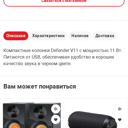
Связаться с магазином
НТЫ
PCI АДАПТЕРЫ
CD-DVD ДИСКИ
USB АДАПТЕР
ЛЯ ДОМА
ЛЕНТА ДЛЯ ЧЕ
USB ХАБЫ
Описание
Характеристики
Наличие
Доставка
ОВАЯ ТЕХНИКА
Компактные колонки Defender V11 с мощностью 11 Вт.
CARD RIDER
Питаются от USB, обеспечивая удобство и хорошее
ОМ
качество звука в черном цвете.
НАБОР ДЛЯ СТ
Вам может понравиться