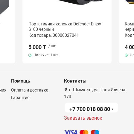
r
Портативная колонка Defender Enjoy
Комп
S100 черный
чер
Код товара: 00000027041
Код 
5 000 ₸
/ шт.
4 0
Наличие:
1 шт.
На
Помощь
Контакты
г. Шымкент, ул. Гани Иляева
ния
Оплата и доставка
173
Гарантия
+7 700 018 08 80
Заказать звонок