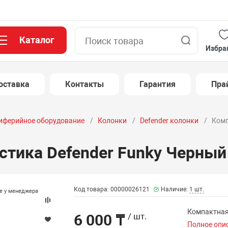
Каталог
Поиск
Избра
оставка
Контакты
Гарантия
Пра
иферийное оборудование
Колонки
Defender колонки
Комп
стика Defender Funky Черный
Код товара: 00000026121
Наличие:
1 шт.
те у менеджера
Компактная
6 000 ₸
/ шт.
Полное опи