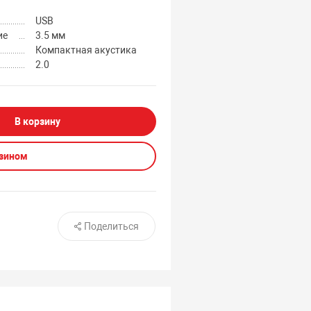
USB
ие
3.5 мм
Компактная акустика
2.0
В корзину
азином
Поделиться