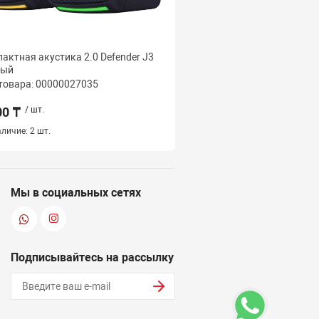
актная акустика 2.0 Defender J3
Компактная акустика 2.
ный
Tresor, черный
товара: 00000027035
Код товара: 000000270
00 ₸
/ шт.
44 500 ₸
/ шт.
личие:
2 шт.
Наличие:
2 шт.
Мы в социальных сетях
Подписывайтесь на рассылку