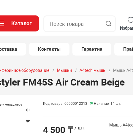
Каталог
Поиск
Избра
оставка
Контакты
Гарантия
Пра
иферийное оборудование
Мышки
A4tech мышь
Мышь A4te
yler FM45S Air Cream Beige
Код товара: 00000012313
Наличие:
14 шт.
те у менеджера
Мышь A4tech
4 500 ₸
/ шт.