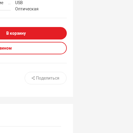
ие
USB
Оптическая
В корзину
азином
Поделиться