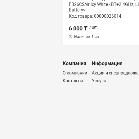
FB26CSAir Icy White <BT+2.4GHz, Li
Battery>
Код товара: 00000026014
6 000 ₸
/ шт.
Наличие:
1 шт.
Компания
Информация
О компании
Акции и спецпредложе
Контакты
Услуги