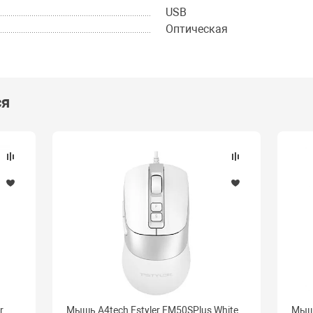
USB
Оптическая
ся
r
Мышь A4tech Fstyler FM50SPlus White
Мышь