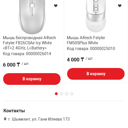
Мышь беспроводная A4tech
Мышь A4tech Fstyler
Fstyler FB26CSAir Icy White
FM50SPlus White
<BT+2.4GHz, Li-Battery>
Код товара: 00000025010
Код товара: 00000026014
4 000 ₸
/ шт.
6 000 ₸
/ шт.
В корзину
В корзину
Контакты
г. Шымкент, ул. Гани Иляева 173