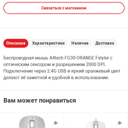
Связаться с магазином
НТЫ
PCI АДАПТЕРЫ
CD-DVD ДИСКИ
USB АДАПТЕР
ЛЯ ДОМА
ЛЕНТА ДЛЯ ЧЕ
USB ХАБЫ
Описание
Характеристики
Наличие
Доставка
ОВАЯ ТЕХНИКА
CARD RIDER
Беспроводная мышь A4tech FG30-ORANGE Fstyler с
ОМ
оптическим сенсором и разрешением 2000 DPI.
НАБОР ДЛЯ СТ
Подключение через 2.4G USB и яркий оранжевый цвет
делают её заметной и удобной в использовании.
Вам может понравиться