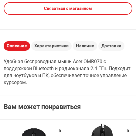
Связаться с магазином
НТЫ
PCI АДАПТЕРЫ
CD-DVD ДИСКИ
USB АДАПТЕР
ЛЯ ДОМА
ЛЕНТА ДЛЯ ЧЕ
USB ХАБЫ
Описание
Характеристики
Наличие
Доставка
ОВАЯ ТЕХНИКА
CARD RIDER
Удобная беспроводная мышь Acer OMR070 с
ОМ
поддержкой Bluetooth и радиоканала 2.4 ГГц. Подходит
НАБОР ДЛЯ СТ
для ноутбуков и ПК, обеспечивает точное управление
курсором.
Вам может понравиться