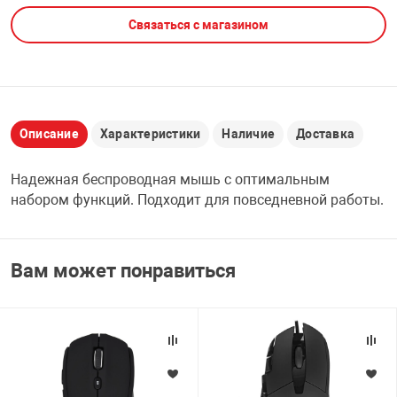
Связаться с магазином
НТЫ
PCI АДАПТЕРЫ
CD-DVD ДИСКИ
USB АДАПТЕР
ЛЯ ДОМА
ЛЕНТА ДЛЯ ЧЕ
USB ХАБЫ
Описание
Характеристики
Наличие
Доставка
ОВАЯ ТЕХНИКА
CARD RIDER
Надежная беспроводная мышь с оптимальным
ОМ
набором функций. Подходит для повседневной работы.
НАБОР ДЛЯ СТ
Вам может понравиться