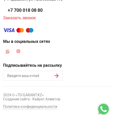
НТЫ
PCI АДАПТЕРЫ
CD-DVD ДИСКИ
+7 700 018 08 80
USB АДАПТЕР
Заказать звонок
ЛЯ ДОМА
ЛЕНТА ДЛЯ ЧЕ
USB ХАБЫ
ОВАЯ ТЕХНИКА
Мы в социальных сетях
CARD RIDER
ОМ
НАБОР ДЛЯ СТ
Подписывайтесь на рассылку
2024 © «TD-GARANT.KZ»
Создание сайта - Кайрат Алматов
Политика конфиденциальности