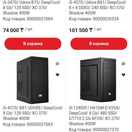
i5-3470/ Udore B75/ DeepCool/
i5-4570/ Udore B81/ DeepCool/
8 Gb/ 128 SSD/ XC-370/
8 + 8 DDR3/ 240 SSD/ XC-370/
НТЫ
PCI АДАПТЕРЫ
CD-DVD ДИСКИ
Shadow 400W
Shadow 400W
USB АДАПТЕР
Код товара: 00000027084
Код товара: 00000026534
ЛЯ ДОМА
ЛЕНТА ДЛЯ ЧЕ
74 000 ₸
/ шт.
101 500 ₸
/ шт.
USB ХАБЫ
В корзину
В корзину
ОВАЯ ТЕХНИКА
CARD RIDER
ОМ
НАБОР ДЛЯ СТ
i5-4570/ B81 UDORE/ DeepCool/
i5-12400F/ H610M-D V20A/
8 Gb/ 128 SSD/ XC-370/
DeepCool/ 8 Gb/ 480 SSD/
Shadow 400W
GT710 2 Gb AFOX/ XC-370/
Shadow 400W
Код товара: 00000027083
Код товара: 00000027370