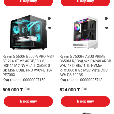
В корзину
В корзину
Ryzen 5 5600/ B550-A PRO MSI/
Ryzen 5 7500F/ ASUS PRIME
SE-214-XT V2 ARGB/ 8 + 8
B650M-R/ Вод,охл DA240 ARGB
DDR4/ 512 NVMe/ RTX5060 8
WH/ 48 DDR5/ 1 Tb NVMe/
Gb MSI/ CUBE PRO V909-B TG/
RTX5060 8 Gb MSI/ Vista COC
PF700X
AW/ PS-600BS
Код товара: 00000027159
Код товара: 00000025743
505 000 ₸
/ шт.
824 000 ₸
/ шт.
В корзину
В корзину