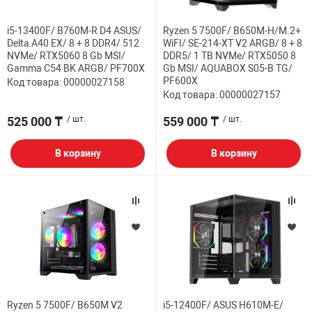
НТЫ
PCI АДАПТЕРЫ
CD-DVD ДИСКИ
i5-13400F/ B760M-R D4 ASUS/
Ryzen 5 7500F/ B650M-H/M.2+
USB АДАПТЕР
Delta A40 EX/ 8 + 8 DDR4/ 512
WiFI/ SE-214-XT V2 ARGB/ 8 + 8
NVMe/ RTX5060 8 Gb MSI/
DDR5/ 1 TB NVMe/ RTX5050 8
ЛЯ ДОМА
ЛЕНТА ДЛЯ ЧЕ
Gamma C54 BK ARGB/ PF700X
Gb MSI/ AQUABOX S05-B TG/
USB ХАБЫ
PF600X
Код товара: 00000027158
Код товара: 00000027157
ОВАЯ ТЕХНИКА
525 000 ₸
/ шт.
559 000 ₸
/ шт.
CARD RIDER
ОМ
В корзину
В корзину
НАБОР ДЛЯ СТ
Ryzen 5 7500F/ B650M V2
i5-12400F/ ASUS H610M-E/