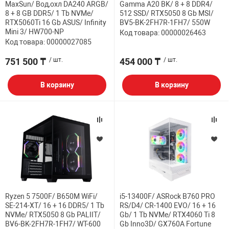
MaxSun/ Вод,охл DA240 ARGB/
Gamma A20 BK/ 8 + 8 DDR4/
8 + 8 GB DDR5/ 1 Tb NVMe/
512 SSD/ RTX5050 8 Gb MSI/
RTX5060Ti 16 Gb ASUS/ Infinity
BV5-BK-2FH7R-1FH7/ 550W
Mini 3/ HW700-NP
Код товара: 00000026463
Код товара: 00000027085
751 500 ₸
/ шт.
454 000 ₸
/ шт.
В корзину
В корзину
Ryzen 5 7500F/ B650M WiFi/
i5-13400F/ ASRock B760 PRO
SE-214-XT/ 16 + 16 DDR5/ 1 Tb
RS/D4/ CR-1400 EVO/ 16 + 16
NVMe/ RTX5050 8 Gb PALIIT/
Gb/ 1 Tb NVMe/ RTX4060 Ti 8
BV6-BK-2FH7R-1FH7/ WT-600
Gb Inno3D/ GX760A Fortune