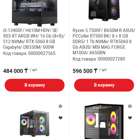
ФИЛЬТР
32" дюймов
МЕДИАКОНВЕР
КА И РАСХОДНИКИ
СИСТЕМЫ ОХЛ
ДЕНЕЖНЫЕ Я
РАЗВЕТВИТЕЛ
ПОЛКА ДЛЯ М
ВЕБ КАМЕРЫ
Мониторы с диа
АНТЕННЫ И К
38.5" дюймов
i5-13400F/ H610M-HDV/ SE-
Ryzen 5 7500F/ B650M-R ASUS/
БОРУДОВАНИЕ
КОРПУСА
СТАЦИОНАРНЫ
ПРИНАДЛЕЖНО
ПОЛКА СТАЦИ
903-XT ARGB WH/ 16 Gb (8+8)/
PCColler RT500 BK/ 8 + 8 GB
КОВРИКИ
ИНТЕРАКТИВН
512 NVMe/ RTX 5060 8 GB
DDR5/ 1 Tb NVMe/ RTX5060 8
СЕТЕВЫЕ КАРТ
Кронштейны дл
Gigabyte/ DB330M/ 600W
Gb ASUS/ MSI MAG FORGE
ЕСКАЯ ТЕХНИКА
БЛОКИ ПИТАН
КАРТРИДЖИ И
Проекторов
M100A/ A650BN
Код товара: 00000027565
ФЛЕШ КАРТЫ
EXTENDER УДЛ
Код товара: 00000027280
ПАТЧ КОРД
ВИТОЙ ПАРЕ
484 000 ₸
/ шт.
596 500 ₸
/ шт.
ОТЕХНИКА
CD ПРИВОДЫ
КАЛЬКУЛЯТОР
ТВ ТЮНЕРЫ И 
КОННЕКТОРА
В корзину
В корзину
 ОБОРУДОВАНИЕ
ЗВУКОВЫЕ ПЛ
ТЕРМОПАСТЫ
НАУШНИКИ И 
PoE АДАПТЕРЫ
РЫ
МАТРИЦЫ ДЛЯ
ЧИСТЯЩИЕ СР
РАЗВЕТВИТЕЛ
КАБЕЛИ
ПРОГРАММНОЕ
БАТАРЕЙКИ И
ОПТОВОЛОКНО
ПЕРЕХОДНИКИ
КОМПЛЕКТУЮ