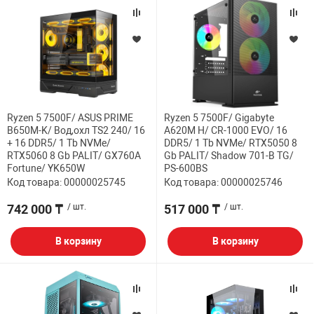
Ryzen 5 7500F/ ASUS PRIME
Ryzen 5 7500F/ Gigabyte
B650M-K/ Вод,охл TS2 240/ 16
A620M H/ CR-1000 EVO/ 16
+ 16 DDR5/ 1 Tb NVMe/
DDR5/ 1 Tb NVMe/ RTX5050 8
RTX5060 8 Gb PALIT/ GX760A
Gb PALIT/ Shadow 701-B TG/
Fortune/ YK650W
PS-600BS
Код товара: 00000025745
Код товара: 00000025746
742 000 ₸
/ шт.
517 000 ₸
/ шт.
В корзину
В корзину