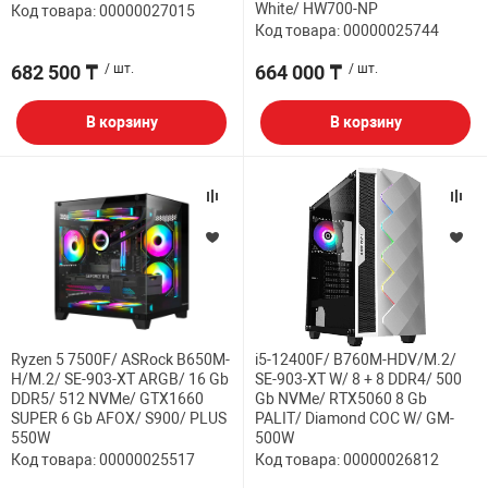
White/ HW700-NP
Код товара: 00000027015
Код товара: 00000025744
682 500 ₸
/ шт.
664 000 ₸
/ шт.
В корзину
В корзину
Ryzen 5 7500F/ ASRock B650M-
i5-12400F/ B760M-HDV/M.2/
H/M.2/ SE-903-XT ARGB/ 16 Gb
SE-903-XT W/ 8 + 8 DDR4/ 500
DDR5/ 512 NVMe/ GTX1660
Gb NVMe/ RTX5060 8 Gb
SUPER 6 Gb AFOX/ S900/ PLUS
PALIT/ Diamond COC W/ GM-
550W
500W
Код товара: 00000025517
Код товара: 00000026812