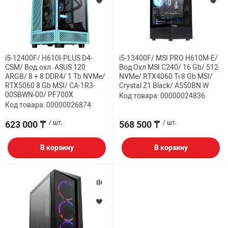
i5-12400F/ H610I-PLUS D4-
i5-13400F/ MSI PRO H610M-E/
CSM/ Вод.охл. ASUS 120
Вод Охл MSI C240/ 16 Gb/ 512
ARGB/ 8 + 8 DDR4/ 1 Tb NVMe/
NVMe/ RTX4060 Ti 8 Gb MSI/
RTX5060 8 Gb MSI/ CA-1R3-
Crystal Z1 Black/ A550BN W
00SBWN-00/ PF700X
Код товара: 00000024836
Код товара: 00000026874
623 000 ₸
/ шт.
568 500 ₸
/ шт.
В корзину
В корзину