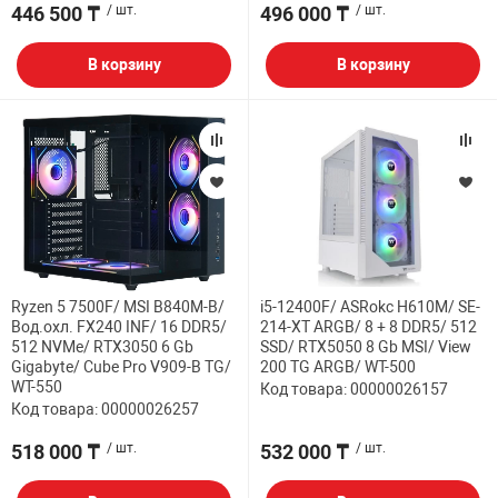
446 500 ₸
/ шт.
496 000 ₸
/ шт.
В корзину
В корзину
Ryzen 5 7500F/ MSI B840M-B/
i5-12400F/ ASRokc H610M/ SE-
Вод.охл. FX240 INF/ 16 DDR5/
214-XT ARGB/ 8 + 8 DDR5/ 512
512 NVMe/ RTX3050 6 Gb
SSD/ RTX5050 8 Gb MSI/ View
Gigabyte/ Cube Pro V909-B TG/
200 TG ARGB/ WT-500
WT-550
Код товара: 00000026157
Код товара: 00000026257
518 000 ₸
/ шт.
532 000 ₸
/ шт.