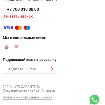
НТЫ
PCI АДАПТЕРЫ
CD-DVD ДИСКИ
+7 700 018 08 80
USB АДАПТЕР
Заказать звонок
ЛЯ ДОМА
ЛЕНТА ДЛЯ ЧЕ
USB ХАБЫ
ОВАЯ ТЕХНИКА
Мы в социальных сетях
CARD RIDER
ОМ
НАБОР ДЛЯ СТ
Подписывайтесь на рассылку
2024 © «TD-GARANT.KZ»
Создание сайта - Кайрат Алматов
Политика конфиденциальности