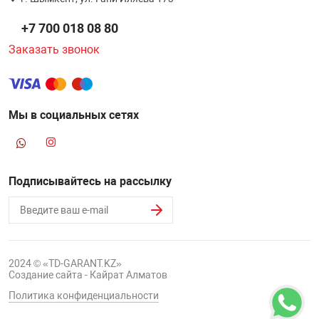
НТЫ
PCI АДАПТЕРЫ
CD-DVD ДИСКИ
+7 700 018 08 80
USB АДАПТЕР
Заказать звонок
ЛЯ ДОМА
ЛЕНТА ДЛЯ ЧЕ
USB ХАБЫ
ОВАЯ ТЕХНИКА
Мы в социальных сетях
CARD RIDER
ОМ
НАБОР ДЛЯ СТ
Подписывайтесь на рассылку
2024 © «TD-GARANT.KZ»
Создание сайта - Кайрат Алматов
Политика конфиденциальности