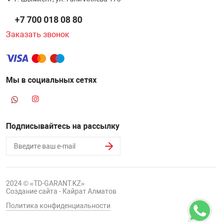
НТЫ
PCI АДАПТЕРЫ
CD-DVD ДИСКИ
+7 700 018 08 80
USB АДАПТЕР
Заказать звонок
ЛЯ ДОМА
ЛЕНТА ДЛЯ ЧЕ
USB ХАБЫ
ОВАЯ ТЕХНИКА
Мы в социальных сетях
CARD RIDER
ОМ
НАБОР ДЛЯ СТ
Подписывайтесь на рассылку
2024 © «TD-GARANT.KZ»
Создание сайта - Кайрат Алматов
Политика конфиденциальности