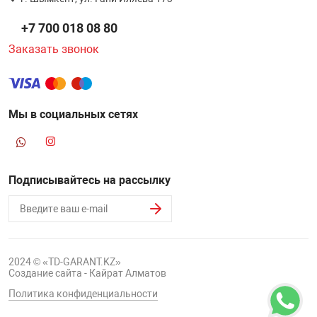
НТЫ
PCI АДАПТЕРЫ
CD-DVD ДИСКИ
+7 700 018 08 80
USB АДАПТЕР
Заказать звонок
ЛЯ ДОМА
ЛЕНТА ДЛЯ ЧЕ
USB ХАБЫ
ОВАЯ ТЕХНИКА
Мы в социальных сетях
CARD RIDER
ОМ
НАБОР ДЛЯ СТ
Подписывайтесь на рассылку
2024 © «TD-GARANT.KZ»
Создание сайта - Кайрат Алматов
Политика конфиденциальности