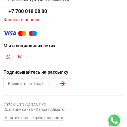
НТЫ
PCI АДАПТЕРЫ
CD-DVD ДИСКИ
+7 700 018 08 80
USB АДАПТЕР
Заказать звонок
ЛЯ ДОМА
ЛЕНТА ДЛЯ ЧЕ
USB ХАБЫ
ОВАЯ ТЕХНИКА
Мы в социальных сетях
CARD RIDER
ОМ
НАБОР ДЛЯ СТ
Подписывайтесь на рассылку
2024 © «TD-GARANT.KZ»
Создание сайта - Кайрат Алматов
Политика конфиденциальности