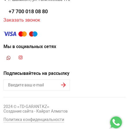
НТЫ
PCI АДАПТЕРЫ
CD-DVD ДИСКИ
+7 700 018 08 80
USB АДАПТЕР
Заказать звонок
ЛЯ ДОМА
ЛЕНТА ДЛЯ ЧЕ
USB ХАБЫ
ОВАЯ ТЕХНИКА
Мы в социальных сетях
CARD RIDER
ОМ
НАБОР ДЛЯ СТ
Подписывайтесь на рассылку
2024 © «TD-GARANT.KZ»
Создание сайта - Кайрат Алматов
Политика конфиденциальности