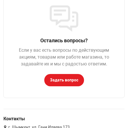
НТЫ
PCI АДАПТЕРЫ
CD-DVD ДИСКИ
USB АДАПТЕР
ЛЯ ДОМА
ЛЕНТА ДЛЯ ЧЕ
USB ХАБЫ
Остались вопросы?
ОВАЯ ТЕХНИКА
Если у вас есть вопросы по действующим
CARD RIDER
акциям, товарам или работе магазина, то
ОМ
задавайте их и мы с радостью ответим.
НАБОР ДЛЯ СТ
Задать вопрос
Контакты
г. Шымкент, ул. Гани Иляева 173