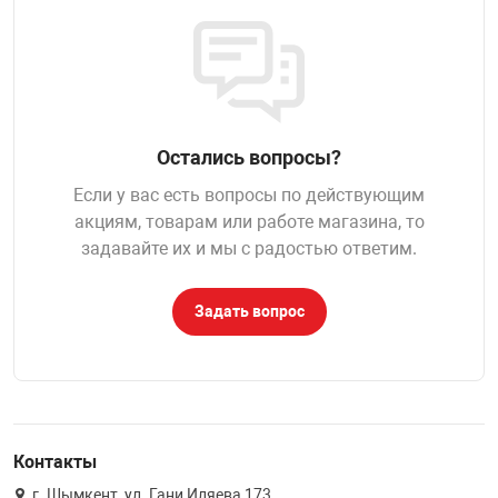
НТЫ
PCI АДАПТЕРЫ
CD-DVD ДИСКИ
USB АДАПТЕР
ЛЯ ДОМА
ЛЕНТА ДЛЯ ЧЕ
USB ХАБЫ
Остались вопросы?
ОВАЯ ТЕХНИКА
Если у вас есть вопросы по действующим
CARD RIDER
акциям, товарам или работе магазина, то
ОМ
задавайте их и мы с радостью ответим.
НАБОР ДЛЯ СТ
Задать вопрос
Контакты
г. Шымкент, ул. Гани Иляева 173