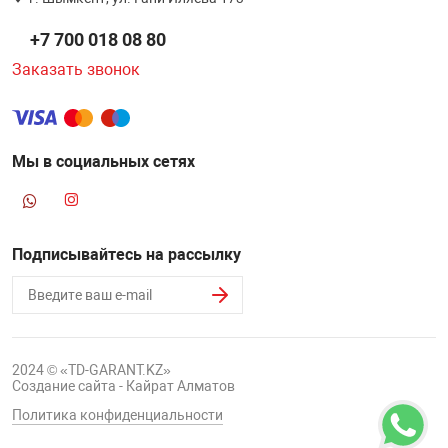
НТЫ
PCI АДАПТЕРЫ
CD-DVD ДИСКИ
+7 700 018 08 80
USB АДАПТЕР
Заказать звонок
ЛЯ ДОМА
ЛЕНТА ДЛЯ ЧЕ
USB ХАБЫ
ОВАЯ ТЕХНИКА
Мы в социальных сетях
CARD RIDER
ОМ
НАБОР ДЛЯ СТ
Подписывайтесь на рассылку
2024 © «TD-GARANT.KZ»
Создание сайта - Кайрат Алматов
Политика конфиденциальности