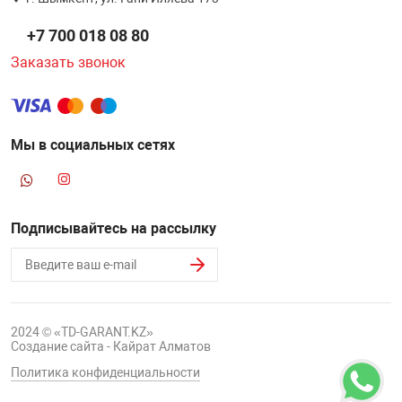
НТЫ
PCI АДАПТЕРЫ
CD-DVD ДИСКИ
+7 700 018 08 80
USB АДАПТЕР
Заказать звонок
ЛЯ ДОМА
ЛЕНТА ДЛЯ ЧЕ
USB ХАБЫ
ОВАЯ ТЕХНИКА
Мы в социальных сетях
CARD RIDER
ОМ
НАБОР ДЛЯ СТ
Подписывайтесь на рассылку
2024 © «TD-GARANT.KZ»
Создание сайта - Кайрат Алматов
Политика конфиденциальности