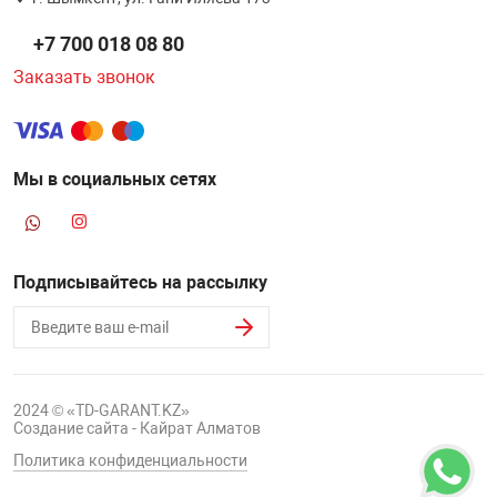
НТЫ
PCI АДАПТЕРЫ
CD-DVD ДИСКИ
+7 700 018 08 80
USB АДАПТЕР
Заказать звонок
ЛЯ ДОМА
ЛЕНТА ДЛЯ ЧЕ
USB ХАБЫ
ОВАЯ ТЕХНИКА
Мы в социальных сетях
CARD RIDER
ОМ
НАБОР ДЛЯ СТ
Подписывайтесь на рассылку
2024 © «TD-GARANT.KZ»
Создание сайта - Кайрат Алматов
Политика конфиденциальности