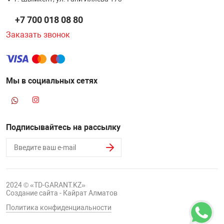
НТЫ
PCI АДАПТЕРЫ
CD-DVD ДИСКИ
+7 700 018 08 80
USB АДАПТЕР
Заказать звонок
ЛЯ ДОМА
ЛЕНТА ДЛЯ ЧЕ
USB ХАБЫ
ОВАЯ ТЕХНИКА
Мы в социальных сетях
CARD RIDER
ОМ
НАБОР ДЛЯ СТ
Подписывайтесь на рассылку
2024 © «TD-GARANT.KZ»
Создание сайта - Кайрат Алматов
Политика конфиденциальности