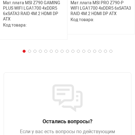
Мат.плата MSI Z790 GAMING
Мат.плата MSI PRO Z790-P
PLUS WIFI LGA1700 4xDDR5
WIFI LGA1700 4xDDR5 6xSATA3
НТЫ
PCI АДАПТЕРЫ
CD-DVD ДИСКИ
6xSATA3 RAID 4M.2 HDMI DP
RAID 4M.2 HDMI DP ATX
USB АДАПТЕР
ATX
Код товара:
Код товара:
ЛЯ ДОМА
ЛЕНТА ДЛЯ ЧЕ
USB ХАБЫ
ОВАЯ ТЕХНИКА
CARD RIDER
ОМ
НАБОР ДЛЯ СТ
Остались вопросы?
Если у вас есть вопросы по действующим