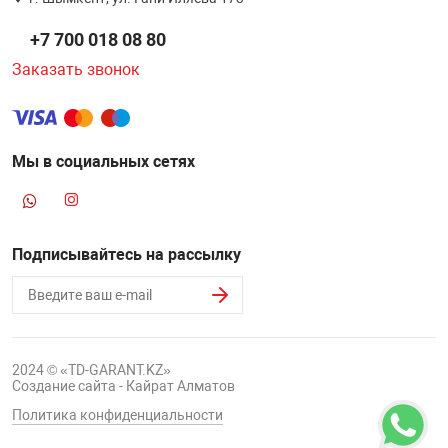
НТЫ
PCI АДАПТЕРЫ
CD-DVD ДИСКИ
+7 700 018 08 80
USB АДАПТЕР
Заказать звонок
ЛЯ ДОМА
ЛЕНТА ДЛЯ ЧЕ
USB ХАБЫ
ОВАЯ ТЕХНИКА
Мы в социальных сетях
CARD RIDER
ОМ
НАБОР ДЛЯ СТ
Подписывайтесь на рассылку
2024 © «TD-GARANT.KZ»
Создание сайта - Кайрат Алматов
Политика конфиденциальности