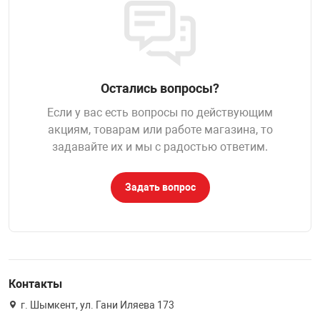
НТЫ
PCI АДАПТЕРЫ
CD-DVD ДИСКИ
USB АДАПТЕР
ЛЯ ДОМА
ЛЕНТА ДЛЯ ЧЕ
USB ХАБЫ
Остались вопросы?
ОВАЯ ТЕХНИКА
Если у вас есть вопросы по действующим
CARD RIDER
акциям, товарам или работе магазина, то
задавайте их и мы с радостью ответим.
ОМ
НАБОР ДЛЯ СТ
Задать вопрос
Контакты
г. Шымкент, ул. Гани Иляева 173