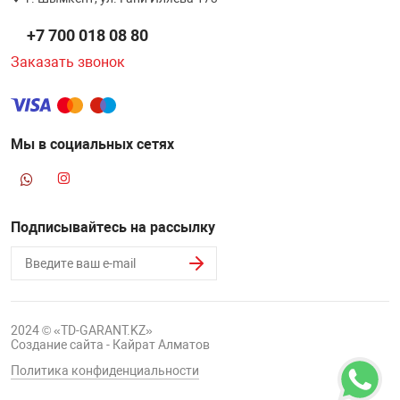
НТЫ
PCI АДАПТЕРЫ
CD-DVD ДИСКИ
+7 700 018 08 80
USB АДАПТЕР
Заказать звонок
ЛЯ ДОМА
ЛЕНТА ДЛЯ ЧЕ
USB ХАБЫ
ОВАЯ ТЕХНИКА
Мы в социальных сетях
CARD RIDER
ОМ
НАБОР ДЛЯ СТ
Подписывайтесь на рассылку
2024 © «TD-GARANT.KZ»
Создание сайта - Кайрат Алматов
Политика конфиденциальности