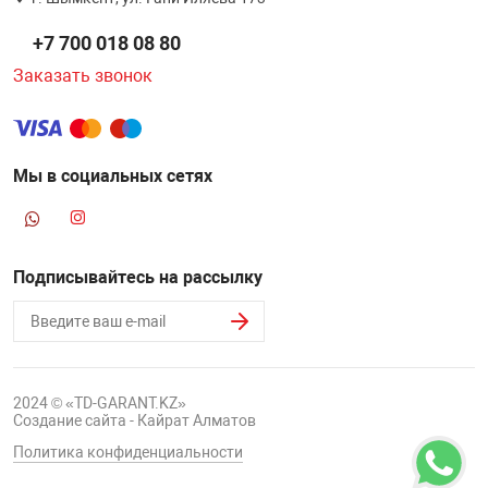
НТЫ
PCI АДАПТЕРЫ
CD-DVD ДИСКИ
+7 700 018 08 80
USB АДАПТЕР
Заказать звонок
ЛЯ ДОМА
ЛЕНТА ДЛЯ ЧЕ
USB ХАБЫ
ОВАЯ ТЕХНИКА
Мы в социальных сетях
CARD RIDER
ОМ
НАБОР ДЛЯ СТ
Подписывайтесь на рассылку
2024 © «TD-GARANT.KZ»
Создание сайта - Кайрат Алматов
Политика конфиденциальности