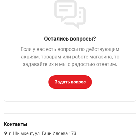
НТЫ
PCI АДАПТЕРЫ
CD-DVD ДИСКИ
USB АДАПТЕР
ЛЯ ДОМА
ЛЕНТА ДЛЯ ЧЕ
USB ХАБЫ
Остались вопросы?
ОВАЯ ТЕХНИКА
Если у вас есть вопросы по действующим
CARD RIDER
акциям, товарам или работе магазина, то
задавайте их и мы с радостью ответим.
ОМ
НАБОР ДЛЯ СТ
Задать вопрос
Контакты
г. Шымкент, ул. Гани Иляева 173