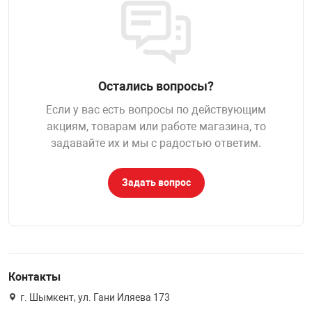
НТЫ
PCI АДАПТЕРЫ
CD-DVD ДИСКИ
USB АДАПТЕР
ЛЯ ДОМА
ЛЕНТА ДЛЯ ЧЕ
USB ХАБЫ
Остались вопросы?
ОВАЯ ТЕХНИКА
Если у вас есть вопросы по действующим
CARD RIDER
акциям, товарам или работе магазина, то
задавайте их и мы с радостью ответим.
ОМ
НАБОР ДЛЯ СТ
Задать вопрос
Контакты
г. Шымкент, ул. Гани Иляева 173