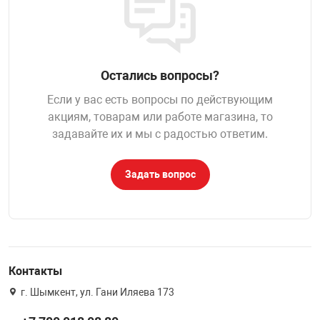
НТЫ
PCI АДАПТЕРЫ
CD-DVD ДИСКИ
USB АДАПТЕР
ЛЯ ДОМА
ЛЕНТА ДЛЯ ЧЕ
Остались вопросы?
USB ХАБЫ
Если у вас есть вопросы по действующим
ОВАЯ ТЕХНИКА
акциям, товарам или работе магазина, то
CARD RIDER
задавайте их и мы с радостью ответим.
ОМ
НАБОР ДЛЯ СТ
Задать вопрос
Контакты
г. Шымкент, ул. Гани Иляева 173