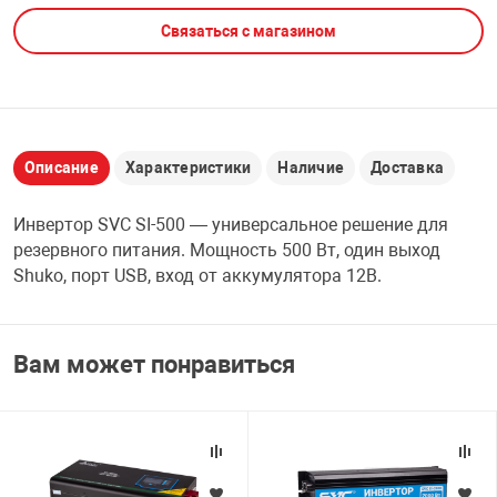
Связаться с магазином
НТЫ
PCI АДАПТЕРЫ
CD-DVD ДИСКИ
USB АДАПТЕР
ЛЯ ДОМА
ЛЕНТА ДЛЯ ЧЕ
USB ХАБЫ
Описание
Характеристики
Наличие
Доставка
ОВАЯ ТЕХНИКА
CARD RIDER
Инвертор SVC SI-500 — универсальное решение для
ОМ
резервного питания. Мощность 500 Вт, один выход
НАБОР ДЛЯ СТ
Shuko, порт USB, вход от аккумулятора 12В.
Вам может понравиться