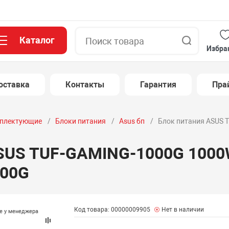
Каталог
Поиск
Избра
оставка
Контакты
Гарантия
Пра
плектующие
Блоки питания
Asus бп
Блок питания ASUS 
SUS TUF-GAMING-1000G 1000W
00G
Код товара: 00000009905
Нет в наличии
те у менеджера