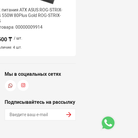
 питания ATX ASUS ROG-STRIX-
Блок питания ASUS TU
 550W 80Plus Gold ROG-STRIX-
450W 80Plus Bronze TU
G
товара: 00000009914
Код товара: 000000099
500 ₸
/ шт.
50 500 ₸
/ шт.
личие:
4 шт.
Наличие:
2 шт.
Мы в социальных сетях
Подписывайтесь на рассылку