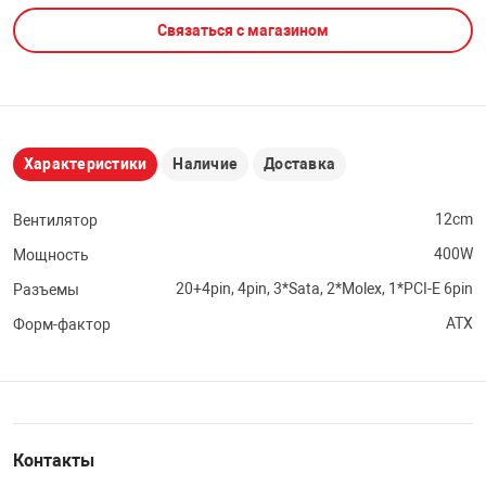
Связаться с магазином
НТЫ
PCI АДАПТЕРЫ
CD-DVD ДИСКИ
USB АДАПТЕР
ЛЯ ДОМА
ЛЕНТА ДЛЯ ЧЕ
USB ХАБЫ
Характеристики
Наличие
Доставка
ОВАЯ ТЕХНИКА
CARD RIDER
12cm
Вентилятор
ОМ
400W
Мощность
НАБОР ДЛЯ СТ
20+4pin, 4pin, 3*Sata, 2*Molex, 1*PCI-E 6pin
Разъемы
ATX
Форм-фактор
Контакты