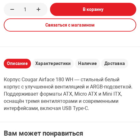
В корзину
НТЫ
PCI АДАПТЕРЫ
CD-DVD ДИСКИ
USB АДАПТЕР
Связаться с магазином
ЛЯ ДОМА
ЛЕНТА ДЛЯ ЧЕ
USB ХАБЫ
ОВАЯ ТЕХНИКА
CARD RIDER
Описание
Характеристики
Наличие
Доставка
ОМ
НАБОР ДЛЯ СТ
Корпус Cougar Airface 180 WH — стильный белый
корпус с улучшенной вентиляцией и ARGB-подсветкой.
Поддерживает форматы ATX, Micro ATX и Mini ITX,
оснащён тремя вентиляторами и современными
интерфейсами, включая USB Type-C.
Вам может понравиться