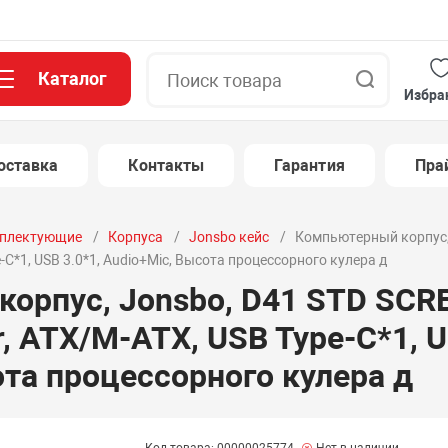
Каталог
Поиск
Избра
оставка
Контакты
Гарантия
Пра
плектующие
Корпуса
Jonsbo кейс
Компьютерный корпус, 
e-C*1, USB 3.0*1, Audio+Mic, Высота процессорного кулера д
орпус, Jonsbo, D41 STD SCR
r, ATX/M-ATX, USB Type-C*1, U
ота процессорного кулера д