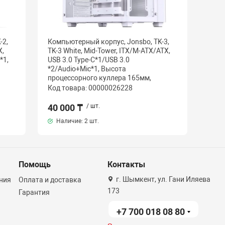
-2,
Компьютерный корпус, Jonsbo, TK-3,
X,
TK-3 White, Mid-Tower, ITX/M-ATX/ATX,
*1,
USB 3.0 Type-C*1/USB 3.0
*2/Audio+Mic*1, Высота
процессорного куллера 165мм,
Код товара: 00000026228
40 000 ₸
/ шт.
Наличие:
2 шт.
Помощь
Контакты
г. Шымкент, ул. Гани Иляева
ния
Оплата и доставка
173
Гарантия
+7 700 018 08 80