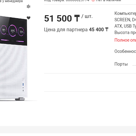
Код товара: 00000025774
Нет в наличии
те у менеджера
Компьютер
51 500 ₸
/ шт.
SCREEN, D4
ATX, USB T
Цена для партнера
45 400 ₸
Высота пр
Полное оп
Особеннос
Порты