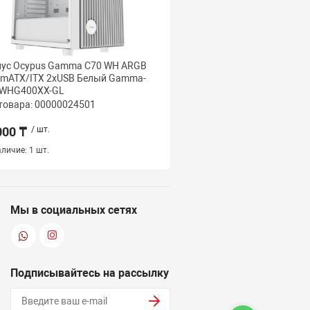
пус Ocypus Gamma C70 WH ARGB
Корпус Ocypus Gamma 
/mATX/ITX 2xUSB Белый Gamma-
ATX/mATX/ITX 3xUSB Б
-WHG400XX-GL
C60-WHG400XX-GL
товара: 00000024501
Код товара: 000000243
000 ₸
/ шт.
26 000 ₸
/ шт.
личие:
1 шт.
Наличие:
1 шт.
Мы в социальных сетях
Подписывайтесь на рассылку