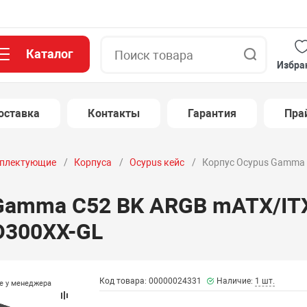
Каталог
Поиск
Избра
оставка
Контакты
Гарантия
Пра
плектующие
Корпуса
Ocypus кейс
Корпус Ocypus Gamma 
 Gamma C52 BK ARGB mATX/IT
300XX-GL
Код товара: 00000024331
Наличие:
1 шт.
те у менеджера