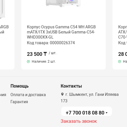
 ARGB
Корпус Ocypus Gamma C54 WH ARGB
Кор
лый
mATX/ITX 3xUSB Белый Gamma-C54-
ATX
WHD300XX-GL
C70
Код товара: 00000026374
Код 
23 500 ₸
/ шт.
28 
Наличие:
2 шт.
На
Помощь
Контакты
г. Шымкент, ул. Гани Иляева
ния
Оплата и доставка
173
Гарантия
+7 700 018 08 80
Заказать звонок