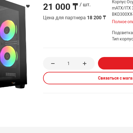
Корпус Oc
21 000 ₸
/ шт.
mATX/ITX 
BKD300XX
Цена для партнера
18 200 ₸
Полное оп
Подсветк
Тип корпу
Связаться с маг