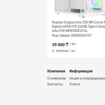
Корпус Ocypus Iota C50 WH Curve
Digital mATX/ITX 2xUSB Type-C Бе
Iota-C50-WHD300CD-GL
Код товара: 00000026767
39 000 ₸
/ шт.
Наличие:
1 шт.
Компания
Информация
О компании
Акции и спецпредложе
Контакты
Услуги