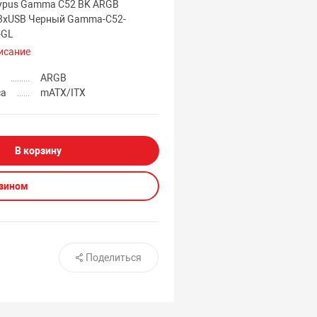
ypus Gamma C52 BK ARGB
3xUSB Черный Gamma-C52-
-GL
исание
а
ARGB
са
mATX/ITX
В корзину
азином
Поделиться