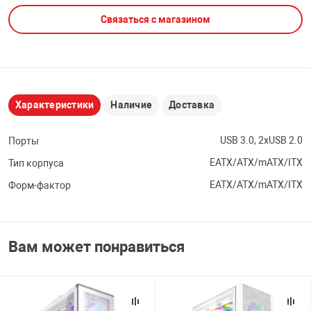
Связаться с магазином
НТЫ
PCI АДАПТЕРЫ
CD-DVD ДИСКИ
USB АДАПТЕР
ЛЯ ДОМА
ЛЕНТА ДЛЯ ЧЕ
USB ХАБЫ
Характеристики
Наличие
Доставка
ОВАЯ ТЕХНИКА
CARD RIDER
USB 3.0, 2xUSB 2.0
Порты
ОМ
EATX/ATX/mATX/ITX
Тип корпуса
НАБОР ДЛЯ СТ
EATX/ATX/mATX/ITX
Форм-фактор
Вам может понравиться