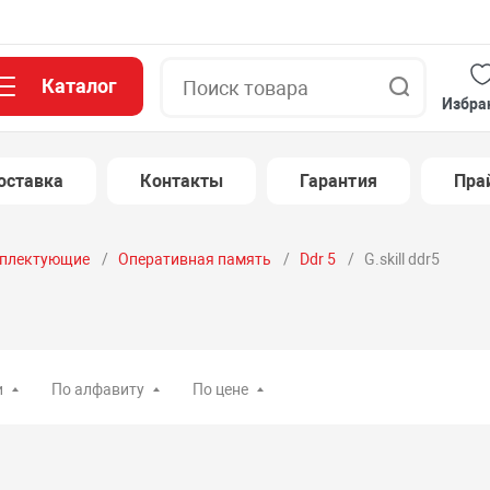
Каталог
Поиск
Избра
оставка
Контакты
Гарантия
Пра
плектующие
Оперативная память
Ddr 5
G.skill ddr5
и
По алфавиту
По цене