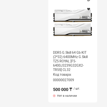
DDR5 G.Skill 64 Gb KIT
(2*32) 6400MHz G.Skill
TZ5 ROYAL [F5-
6400J3239G32GX2-
TR5S] CL32
Код товара:
00000027009
500 000 ₸
/ шт.
Нет в наличии