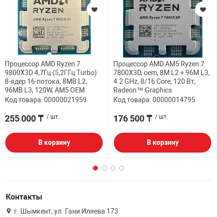
Процессор AMD Ryzen 7
Процессор AMD AM5 Ryzen 7
9800X3D 4,7Гц (5,2ГГц Turbo)
7800X3D, oem, 8M L2 + 96M L3,
8-ядер 16-потока, 8MB L2,
4.2 GHz, 8/16 Core, 120 Вт,
96MB L3, 120W, AM5 OEM
Radeon™ Graphics
Код товара: 00000021959
Код товара: 00000014795
255 000 ₸
/ шт.
176 500 ₸
/ шт.
В корзину
В корзину
Контакты
г. Шымкент, ул. Гани Иляева 173