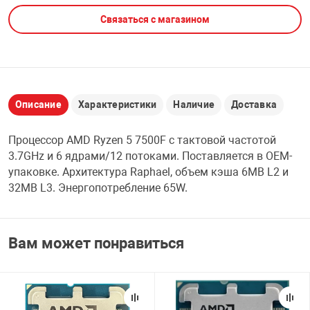
Связаться с магазином
НТЫ
PCI АДАПТЕРЫ
CD-DVD ДИСКИ
USB АДАПТЕР
ЛЯ ДОМА
ЛЕНТА ДЛЯ ЧЕ
USB ХАБЫ
Описание
Характеристики
Наличие
Доставка
ОВАЯ ТЕХНИКА
CARD RIDER
Процессор AMD Ryzen 5 7500F с тактовой частотой
ОМ
3.7GHz и 6 ядрами/12 потоками. Поставляется в OEM-
НАБОР ДЛЯ СТ
упаковке. Архитектура Raphael, объем кэша 6MB L2 и
32MB L3. Энергопотребление 65W.
Вам может понравиться