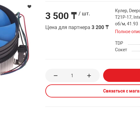
Кулер, Deep
3 500 ₸
/ шт.
T21P-17, Int
об/м, 41.93
Цена для партнера
3 200 ₸
Полное опи
TDP
Сокет
Связаться с маг