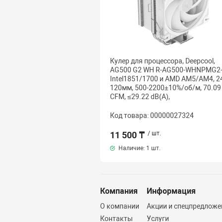
Кулер для процессора, Deepcool,
AG500 G2 WH R-AG500-WHNPMG2-
Intel1851/1700 и AMD AM5/AM4, 2
120мм, 500-2200±10%/об/м, 70.09
CFM, ≤29.22 dB(A),
Код товара: 00000027324
11 500 ₸
/ шт.
Наличие:
1 шт.
Компания
Информация
О компании
Акции и спецпредложе
Контакты
Услуги