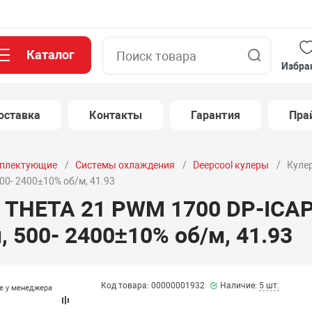
Каталог
Поиск
Избра
оставка
Контакты
Гарантия
Пра
плектующие
Системы охлаждения
Deepcool кулеры
Кулер
500- 2400±10% об/м, 41.93
, THETA 21 PWM 1700 DP-ICAP-
, 500- 2400±10% об/м, 41.93
Код товара: 00000001932
Наличие:
5 шт.
те у менеджера