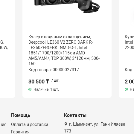
Кулер с водяным охлаждением,
Куле
G,
Deepcool, LE360 V2 ZERO DARK R-
Inte
40W,
LE360ZERO-BKLNMD-G-1, Intel
2200
1851/1700/1200/115х и AMD
AM5/AM4/, TDP 300W, 3*120мм, 500-
160
Код товара: 00000027317
Код 
30 500 ₸
/ шт.
2 0
Наличие:
1 шт.
На
Помощь
Контакты
г. Шымкент, ул. Гани Иляева
ния
Оплата и доставка
173
Гарантия