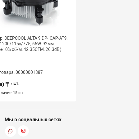
р, DEEPCOOL ALTA 9 DP-ICAP-AT9,
Кулер с водяным охлаж
l 1200/115х/775, 65W, 92мм,
Deepcool, LE360 PRO W
±10% об/м, 42.35CFM, 26.3dB(
WHAMMC-G-1, Intel
1851/1700/1200/115х 
AM5/AM4/, TDP 300W, 3
SE ARGB, 4
товара: 00000001887
Код товара: 000000252
00 ₸
/ шт.
35 500 ₸
/ шт.
личие:
15 шт.
Наличие:
3 шт.
Мы в социальных сетях