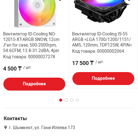
Вентилятор ID-Cooling NO-
Вентилятор ID-Cooling IS-55
12015-XT-ARGB SNOW, 12cm
ARGB <LGA 1700/1200/1151/
,Fan for case, 500-2000rpm,
AM5, 120mm, TDP125W, 4PIN>
54.6CFM, 13.8-31.2dBA, 4pin
Код товара: 00000002064
Код товара: 00000027278
17 500 ₸
/ шт.
4 500 ₸
/ шт.
Подробнее
Подробнее
Контакты
г. Шымкент, ул. Гани Иляева 173