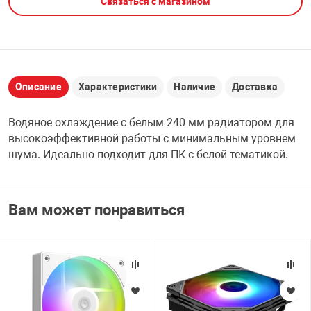
Связаться с магазином
НТЫ
PCI АДАПТЕРЫ
CD-DVD ДИСКИ
USB АДАПТЕР
ЛЯ ДОМА
ЛЕНТА ДЛЯ ЧЕ
USB ХАБЫ
Описание
Характеристики
Наличие
Доставка
ОВАЯ ТЕХНИКА
Водяное охлаждение с белым 240 мм радиатором для
CARD RIDER
высокоэффективной работы с минимальным уровнем
ОМ
шума. Идеально подходит для ПК с белой тематикой.
НАБОР ДЛЯ СТ
Вам может понравиться