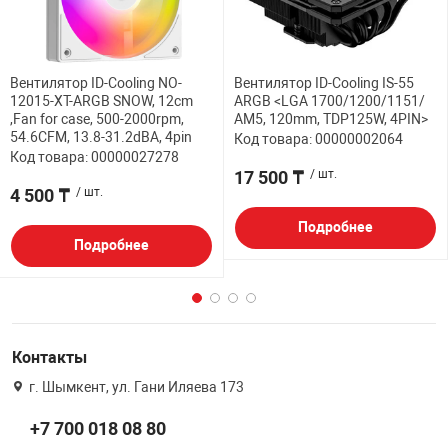
Вентилятор ID-Cooling NO-
Вентилятор ID-Cooling IS-55
12015-XT-ARGB SNOW, 12cm
ARGB <LGA 1700/1200/1151/
,Fan for case, 500-2000rpm,
AM5, 120mm, TDP125W, 4PIN>
54.6CFM, 13.8-31.2dBA, 4pin
Код товара: 00000002064
Код товара: 00000027278
17 500 ₸
/ шт.
4 500 ₸
/ шт.
Подробнее
Подробнее
Контакты
г. Шымкент, ул. Гани Иляева 173
+7 700 018 08 80