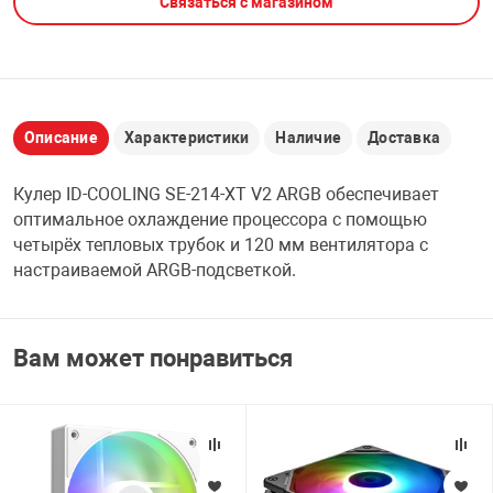
Связаться с магазином
НТЫ
PCI АДАПТЕРЫ
CD-DVD ДИСКИ
USB АДАПТЕР
ЛЯ ДОМА
ЛЕНТА ДЛЯ ЧЕ
USB ХАБЫ
Описание
Характеристики
Наличие
Доставка
ОВАЯ ТЕХНИКА
Кулер ID-COOLING SE-214-XT V2 ARGB обеспечивает
CARD RIDER
оптимальное охлаждение процессора с помощью
ОМ
четырёх тепловых трубок и 120 мм вентилятора с
НАБОР ДЛЯ СТ
настраиваемой ARGB-подсветкой.
Вам может понравиться