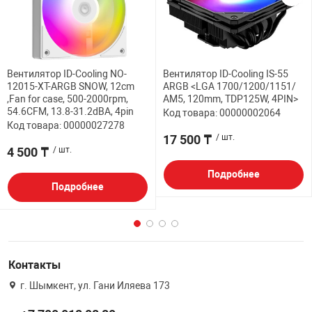
Вентилятор ID-Cooling NO-
Вентилятор ID-Cooling IS-55
12015-XT-ARGB SNOW, 12cm
ARGB <LGA 1700/1200/1151/
,Fan for case, 500-2000rpm,
AM5, 120mm, TDP125W, 4PIN>
54.6CFM, 13.8-31.2dBA, 4pin
Код товара: 00000002064
Код товара: 00000027278
17 500 ₸
/ шт.
4 500 ₸
/ шт.
Подробнее
Подробнее
Контакты
г. Шымкент, ул. Гани Иляева 173