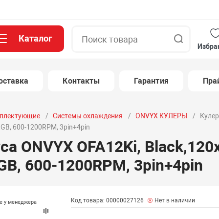
Каталог
Поиск
Избра
оставка
Контакты
Гарантия
Пра
плектующие
Системы охлаждения
ONVYX КУЛЕРЫ
Кулер
RGB, 600-1200RPM, 3pin+4pin
уса ONVYX OFA12Ki, Black,12
RGB, 600-1200RPM, 3pin+4pin
Код товара: 00000027126
Нет в наличии
те у менеджера