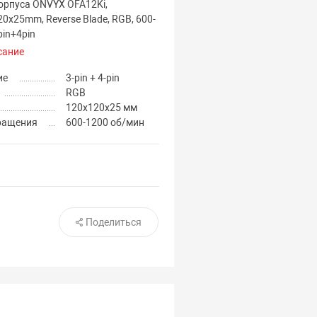
орпуса ONVYX OFA12Ki,
20x25mm, Reverse Blade, RGB, 600-
in+4pin
сание
ие
3-pin + 4-pin
RGB
120x120x25 мм
ращения
600-1200 об/мин
Поделиться